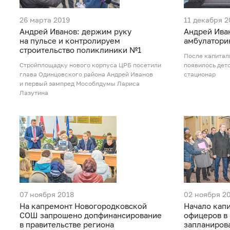
26 марта 2019
11 декабря 2
Андрей Иванов: держим руку
Андрей Ива
на пульсе и контролируем
амбулатори
строительство поликлиники №1
После капитал
Стройплощадку нового корпуса ЦРБ посетили
появилось дет
глава Одинцовского района Андрей Иванов
стационар
и первый зампред Мособлдумы Лариса
Лазутина
07 ноября 2018
02 ноября 2
На капремонт Новогородковской
Начало кап
СОШ запрошено допфинансирование
офицеров в
в правительстве региона
запланирова