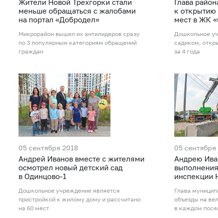
Жители Новой Трехгорки стали
Глава район
меньше обращаться с жалобами
к открытию 
на портал «Добродел»
мест в ЖК 
Микрорайон вышел их антилидеров сразу
Дошкольное уч
по 3 популярным категориям обращений
садиком, откр
граждан
за 4 года
05 сентября 2018
05 сентября
Андрей Иванов вместе с жителями
Андрею Ива
осмотрел новый детский сад
выполнения
в Одинцово-1
инспекции 
Дошкольное учреждение является
Глава муницип
пристройкой к жилому дому и рассчитано
объезды на ве
на 60 мест
в каждом посе