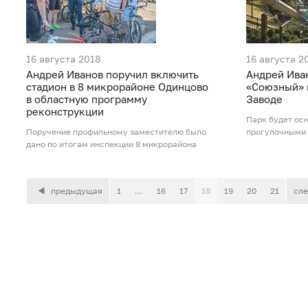
16 августа 2018
16 августа 2
Андрей Иванов поручил включить
Андрей Иван
стадион в 8 микрорайоне Одинцово
«Союзный» 
в областную программу
Заводе
реконструкции
Парк будет ос
Поручение профильному заместителю было
прогулочными 
дано по итогам инспекции 8 микрорайона
предыдущая
1
...
16
17
18
19
20
21
сл