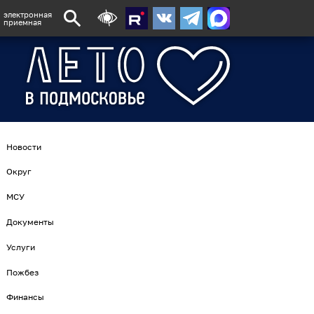
электронная
приемная
Новости
Округ
МСУ
Документы
Услуги
Пожбез
Финансы