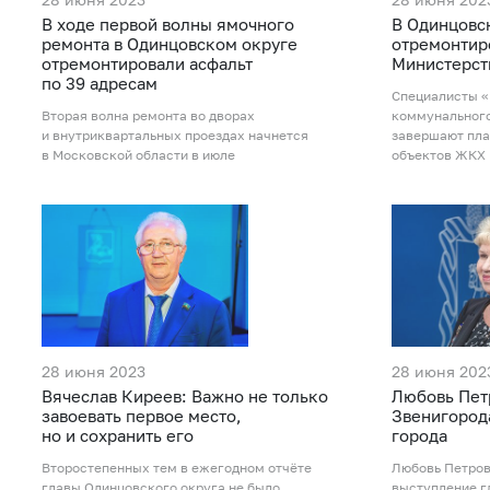
В ходе первой волны ямочного
В Одинцовс
ремонта в Одинцовском округе
отремонтир
отремонтировали асфальт
Министерст
по 39 адресам
Специалисты «
Вторая волна ремонта во дворах
коммунальног
и внутриквартальных проездах начнется
завершают пла
в Московской области в июле
объектов ЖКХ
28 июня 2023
28 июня 202
Вячеслав Киреев: Важно не только
Любовь Пет
завоевать первое место,
Звенигорода
но и сохранить его
города
Второстепенных тем в ежегодном отчёте
Любовь Петро
главы Одинцовского округа не было
выступление г