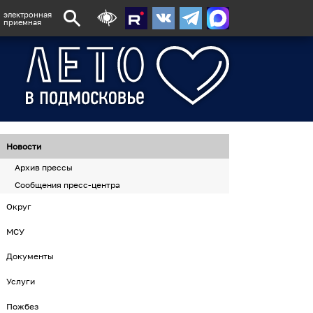
электронная
приемная
Новости
Архив прессы
Сообщения пресс-центра
Округ
МСУ
Документы
Услуги
Пожбез