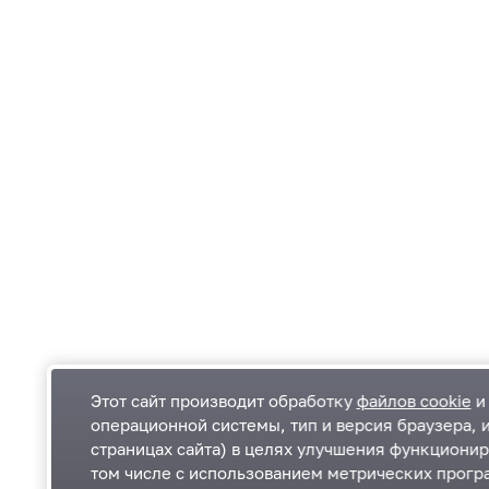
Этот сайт производит обработку
файлов cookie
и 
операционной системы, тип и версия браузера, 
страницах сайта) в целях улучшения функционир
Одинцовский городской округ Московской
К
том числе с использованием метрических програ
области
К