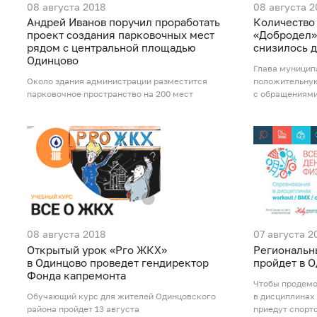
08 августа 2018
08 августа 2
Андрей Иванов поручил проработать
Количество
проект создания парковочных мест
«Добродел»
рядом с центральной площадью
снизилось д
Одинцово
Глава муницип
Около здания администрации разместится
положительную
парковочное пространство на 200 мест
с обращениям
08 августа 2018
07 августа 2
Открытый урок «Рго ЖКХ»
Региональн
в Одинцово проведет гендиректор
пройдет в О
Фонда капремонта
Чтобы продемо
Обучающий курс для жителей Одинцовского
в дисциплинах
района пройдет 13 августа
приедут спорт