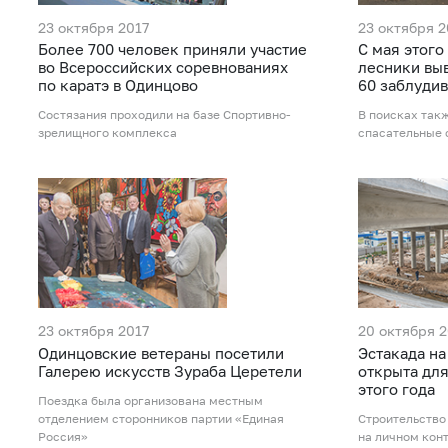
23 октября 2017
23 октября 2
Более 700 человек приняли участие
С мая этого
во Всероссийских соревнованиях
лесники выв
по каратэ в Одинцово
60 заблуди
Состязания проходили на базе Спортивно-
В поисках так
зрелищного комплекса
спасательные
23 октября 2017
20 октября 2
Одинцовские ветераны посетили
Эстакада на
Галерею искусств Зураба Церетели
открыта для
этого года
Поездка была организована местным
отделением сторонников партии «Единая
Строительство
Россия»
на личном кон