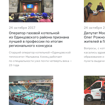
24 октября 2017
24 октября 2
Оператор газовой котельной
Депутат Мо
из Одинцовского района признана
Олег Рожно
лучшей в профессии по итогам
жителей в 
регионального конкурса
Вопросы, с ко
Старший оператор котельной «Одинцовской
касались здра
теплосети» Мальвина Хомец работает
образования и
по специальности уже почти четверть века —
пункта выдачи
23 года