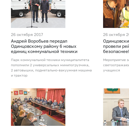
26 октября 2017
26 октября 2
Андрей Воробьев передал
Одинцовски
Одинцовскому району 6 новых
провели рей
единиц коммунальной техники
безопаснее
Парк коммунальной техники муниципалитета
Мероприятие з
пополнили 2 универсальных минипогрузчика,
светоотражаю
2 автовышки, подметально-вакуумная машина
учащихся
и трактор