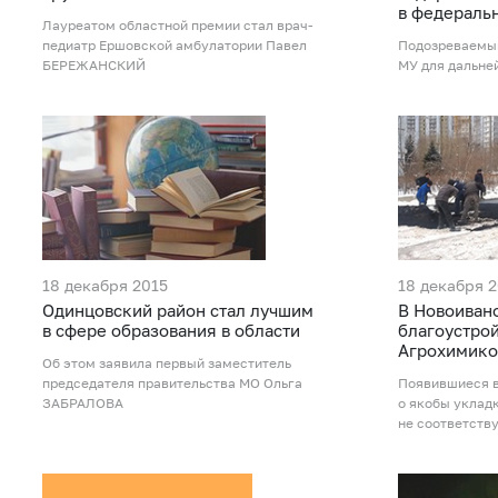
в федераль
Лауреатом областной премии стал врач-
педиатр Ершовской амбулатории Павел
Подозреваемый
БЕРЕЖАНСКИЙ
МУ для дальне
18 декабря 2015
18 декабря 
Одинцовский район стал лучшим
В Новоиван
в сфере образования в области
благоустрой
Агрохимико
Об этом заявила первый заместитель
председателя правительства МО Ольга
Появившиеся в
ЗАБРАЛОВА
о якобы укладк
не соответств