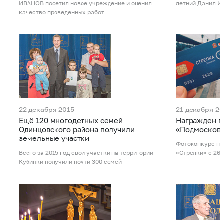
ИВАНОВ посетил новое учреждение и оценил
летний Данил 
качество проведенных работ
22 декабря 2015
21 декабря 2
Ещё 120 многодетных семей
Награжден 
Одинцовского района получили
«Подмосков
земельные участки
Фотоконкурс п
Всего за 2015 год свои участки на территории
«Стрелки» с 26
Кубинки получили почти 300 семей