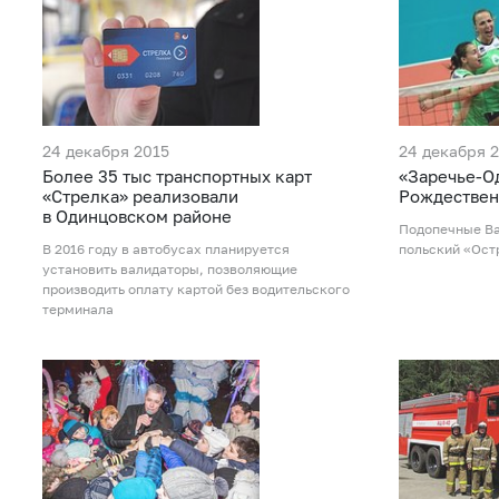
24 декабря 2015
24 декабря 
Более 35 тыс транспортных карт
«Заречье-О
«Стрелка» реализовали
Рождествен
в Одинцовском районе
Подопечные В
В 2016 году в автобусах планируется
польский «Остр
установить валидаторы, позволяющие
производить оплату картой без водительского
терминала