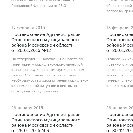
соответствии с Указом Президента
района от 14.0
Российской Федерации от 23.01
общественной
вопросам гра
17 февраля 2015
13 февраля 
Постановление Администрации
Постановле
Одинцовского муниципального
Одинцовско
района Московской области
района Мос
от 26.01.2015 №12
от 26.01.20
Об утверждении Положения о Совете по
О внесении из
мониторингу социально-экономической
казенного уч
ситуации в Одинцовском муниципальном
центр по пред
районе Московской области В связи с
муниципальных
необходимостью рассмотрения социально-
муниципальног
экономической ситуации в системно-
связи с измен
образующих предприятиях
28 января 2015
28 января 2
Постановление Администрации
Постановле
Одинцовского муниципального
Одинцовско
района Московской области
района Мос
от 26.01.2015 №6
от 30.12.20