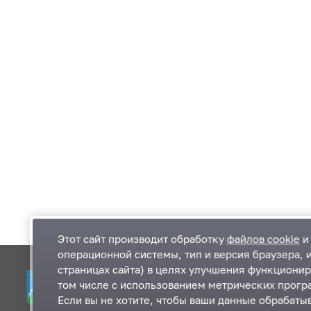
Этот сайт производит обработку
файлов cookie
и 
операционной системы, тип и версия браузера, 
страницах сайта) в целях улучшения функционир
Одинцовский городской округ Московской
К
том числе с использованием метрических програ
области
К
Если вы не хотите, чтобы ваши данные обрабатыв
П
143000, Московская область, г. Одинцово,