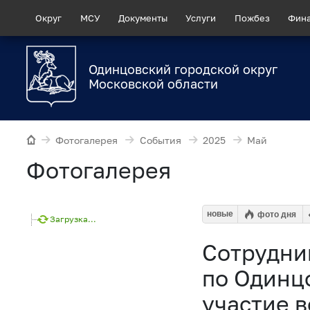
Округ
МСУ
Документы
Услуги
Пожбез
Фин
Одинцовский городской округ
Московской области
Фотогалерея
События
2025
Май
Фотогалерея
новые
фото дня
Загрузка...
Сотрудни
по Одинц
участие 