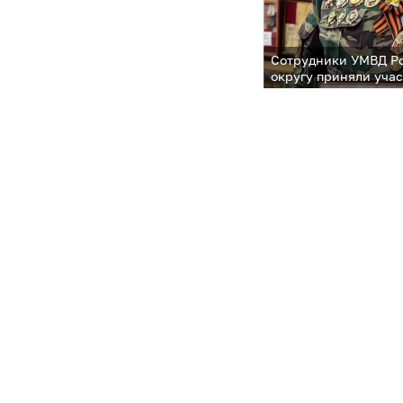
Сотрудники УМВД Р
округу приняли уча
акции «С нами Побе