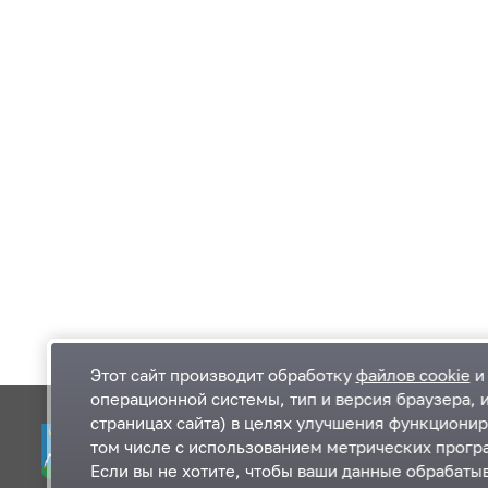
Этот сайт производит обработку
файлов cookie
и 
операционной системы, тип и версия браузера, 
страницах сайта) в целях улучшения функционир
Одинцовский городской округ Московской
К
том числе с использованием метрических програ
области
К
Если вы не хотите, чтобы ваши данные обрабатыв
П
143000, Московская область, г. Одинцово,