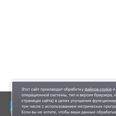
Этот сайт производит обработку
файлов cookie
и 
операционной системы, тип и версия браузера, 
страницах сайта) в целях улучшения функционир
Одинцовский городской округ Московской
К
том числе с использованием метрических програ
области
К
Если вы не хотите, чтобы ваши данные обрабатыв
П
143000, Московская область, г. Одинцово,