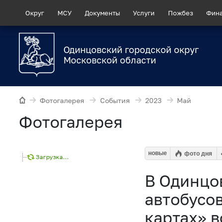
Округ
МСУ
Документы
Услуги
Пожбез
Фин
Одинцовский городской округ
Московской области
Фотогалерея
События
2023
Май
Фотогалерея
новые
фото дня
Загрузка...
В Одинцо
автобусов
картах» 