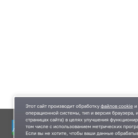
Этот сайт производит обработку
файлов cookie
и 
операционной системы, тип и версия браузера, 
страницах сайта) в целях улучшения функционир
Одинцовский городской округ Московской
К
том числе с использованием метрических програ
области
К
Если вы не хотите, чтобы ваши данные обрабатыв
П
143000, Московская область, г. Одинцово,