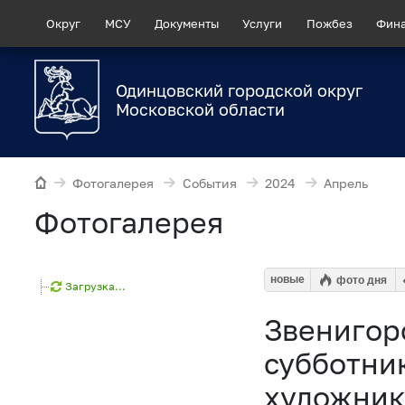
Округ
МСУ
Документы
Услуги
Пожбез
Фин
Одинцовский городской округ
Московской области
Фотогалерея
События
2024
Апрель
Фотогалерея
новые
фото дня
Загрузка...
Звенигор
субботни
художник