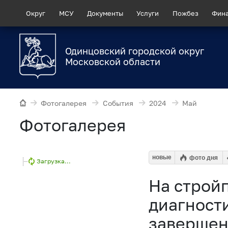
Округ
МСУ
Документы
Услуги
Пожбез
Фин
Одинцовский городской округ
Московской области
Фотогалерея
События
2024
Май
Фотогалерея
новые
фото дня
Загрузка...
На строй
диагност
завершен