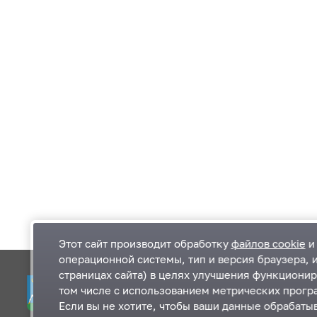
Этот сайт производит обработку
файлов cookie
и 
операционной системы, тип и версия браузера, 
страницах сайта) в целях улучшения функционир
Одинцовский городской округ Московской
К
том числе с использованием метрических програ
области
К
Если вы не хотите, чтобы ваши данные обрабатыв
П
143000, Московская область, г. Одинцово,