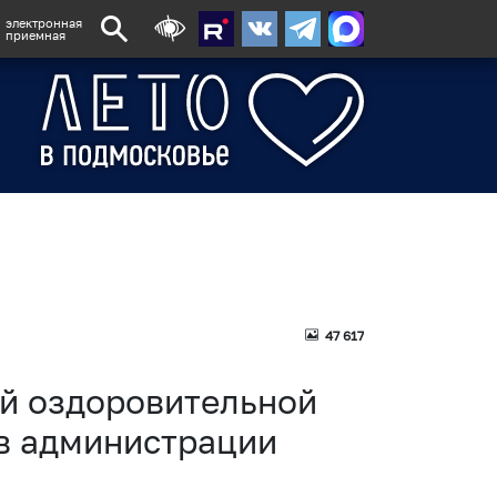
электронная
приемная
47 617
ей оздоровительной
в администрации