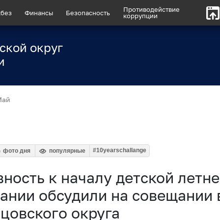
Противодействие
без
Финансы
Безопасность
коррупции
ской округ
и
Май
#10yearschallange
фото дня
популярные
вность к началу детской летн
ании обсудили на совещании 
цовского округа