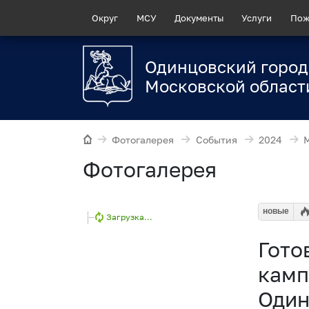
Округ
МСУ
Документы
Услуги
Пож
Одинцовский город
Московской област
Фотогалерея
События
2024
Фотогалерея
новые
Загрузка...
Гото
камп
Один