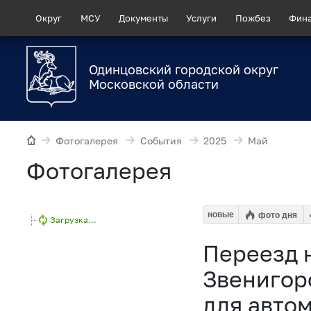
Округ
МСУ
Документы
Услуги
Пожбез
Фин
Одинцовский городской округ
Московской области
Фотогалерея
События
2025
Май
Фотогалерея
новые
фото дня
Загрузка...
Переезд н
Звенигор
для авто