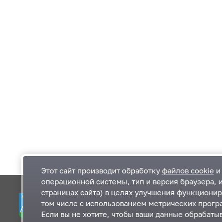
Этот сайт производит обработку
файлов cookie
и 
операционной системы, тип и версия браузера, 
страницах сайта) в целях улучшения функционир
Одинцовский городской округ Московской
К
том числе с использованием метрических програ
области
К
Если вы не хотите, чтобы ваши данные обрабатыв
П
143000, Московская область, г. Одинцово,