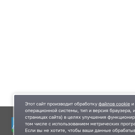
Этот сайт производит обработку
файлов cookie
и 
операционной системы, тип и версия браузера, 
страницах сайта) в целях улучшения функционир
Одинцовский городской округ Московской
К
том числе с использованием метрических програ
области
К
Если вы не хотите, чтобы ваши данные обрабатыв
П
143000, Московская область, г. Одинцово,