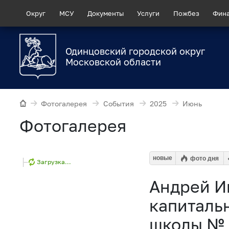
Округ
МСУ
Документы
Услуги
Пожбез
Фин
Одинцовский городской округ
Московской области
Фотогалерея
События
2025
Июнь
Фотогалерея
новые
фото дня
Загрузка...
Андрей И
капиталь
школы № 