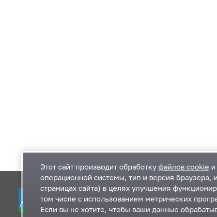
Этот сайт производит обработку
файлов cookie
и 
операционной системы, тип и версия браузера, 
страницах сайта) в целях улучшения функционир
Одинцовский городской округ Московской
К
том числе с использованием метрических програ
области
К
Если вы не хотите, чтобы ваши данные обрабатыв
П
143000, Московская область, г. Одинцово,