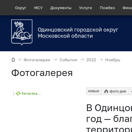
Округ
МСУ
Документы
Услуги
Пожбез
Фин
Одинцовский городской округ
Московской области
Фотогалерея
События
2022
Ноябрь
Фотогалерея
новые
фото дня
Загрузка...
В Одинцов
год — бл
территор