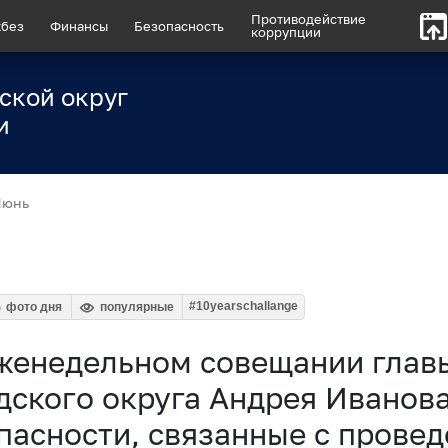
Противодействие
без
Финансы
Безопасность
коррупции
ской округ
и
Июнь
#10yearschallange
фото дня
популярные
женедельном совещании глав
дского округа Андрея Иванов
пасности, связанные с прове