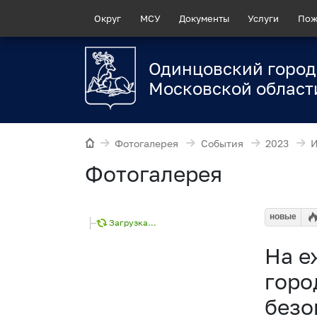
Округ
МСУ
Документы
Услуги
Пож
Одинцовский город
Московской област
Фотогалерея
События
2023
Фотогалерея
новые
Загрузка...
На е
горо
безо