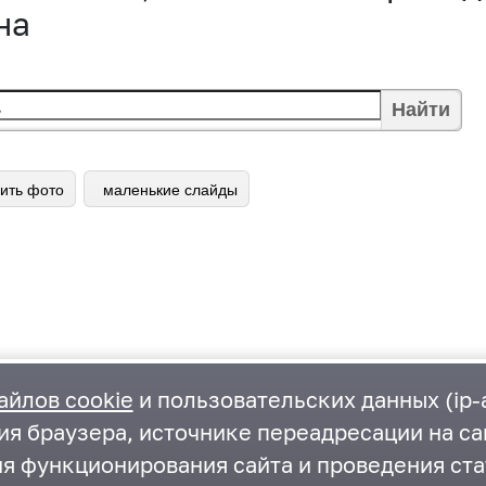
на
Найти
ить фото
маленькие слайды
айлов cookie
и пользовательских данных (ip-а
ия браузера, источнике переадресации на са
ия функционирования сайта и проведения ста