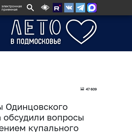
электронная
приемная
47 609
ы Одинцовского
а обсудили вопросы
дением купального