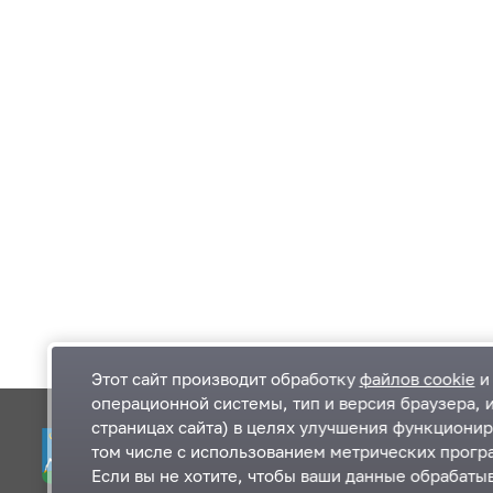
Этот сайт производит обработку
файлов cookie
и 
операционной системы, тип и версия браузера, 
страницах сайта) в целях улучшения функционир
Одинцовский городской округ Московской
К
том числе с использованием метрических програ
области
К
Если вы не хотите, чтобы ваши данные обрабатыв
П
143000, Московская область, г. Одинцово,