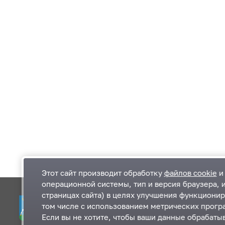
Этот сайт производит обработку
файлов cookie
и 
операционной системы, тип и версия браузера, 
страницах сайта) в целях улучшения функционир
Одинцовский городской округ Московской
К
том числе с использованием метрических програ
области
К
Если вы не хотите, чтобы ваши данные обрабатыв
П
143000, Московская область, г. Одинцово,