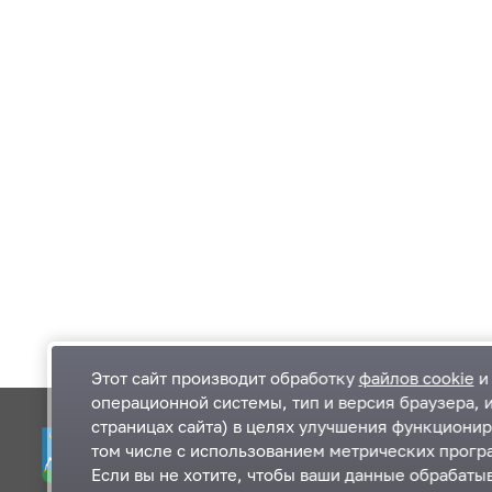
Этот сайт производит обработку
файлов cookie
и 
операционной системы, тип и версия браузера, 
страницах сайта) в целях улучшения функционир
Одинцовский городской округ Московской
К
том числе с использованием метрических програ
области
К
Если вы не хотите, чтобы ваши данные обрабатыв
П
143000, Московская область, г. Одинцово,