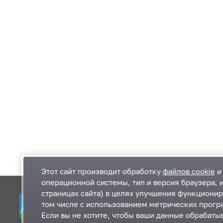
Этот сайт производит обработку
файлов cookie
и 
операционной системы, тип и версия браузера, 
страницах сайта) в целях улучшения функционир
Одинцовский городской округ Московской
К
том числе с использованием метрических програ
области
К
Если вы не хотите, чтобы ваши данные обрабатыв
П
143000, Московская область, г. Одинцово,