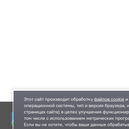
Этот сайт производит обработку
файлов cookie
и 
операционной системы, тип и версия браузера, 
страницах сайта) в целях улучшения функционир
Одинцовский городской округ Московской
К
том числе с использованием метрических програ
области
К
Если вы не хотите, чтобы ваши данные обрабатыв
П
143000, Московская область, г. Одинцово,