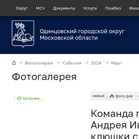
Округ
МСУ
Документы
Услуги
Пожбез
Фин
Одинцовский городской округ
Московской области
Фотогалерея
События
2024
Март
Фотогалерея
новые
фото дня
Загрузка...
Команда 
Андрея И
клюшки с