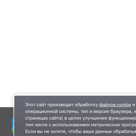
Этот сайт производит обработку
файлов cookie
и 
операционной системы, тип и версия браузера, 
страницах сайта) в целях улучшения функционир
Одинцовский городской округ Московской
К
том числе с использованием метрических програ
области
К
Если вы не хотите, чтобы ваши данные обрабатыв
П
143000, Московская область, г. Одинцово,