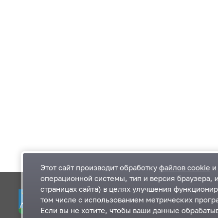
Этот сайт производит обработку
файлов cookie
и 
операционной системы, тип и версия браузера, 
страницах сайта) в целях улучшения функционир
Одинцовский городской округ Московской
К
том числе с использованием метрических програ
области
К
Если вы не хотите, чтобы ваши данные обрабатыв
П
143000, Московская область, г. Одинцово,