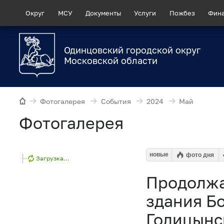
Округ
МСУ
Документы
Услуги
Пожбез
Фин
Одинцовский городской округ
Московской области
Фотогалерея
События
2024
Май
Фотогалерея
новые
фото дня
Загрузка...
Продолжа
здания Б
Голицынс