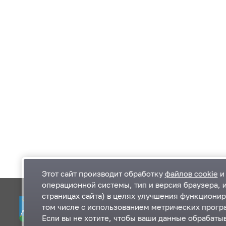
Этот сайт производит обработку
файлов cookie
и 
операционной системы, тип и версия браузера, 
страницах сайта) в целях улучшения функционир
Одинцовский городской округ Московской
К
том числе с использованием метрических програ
области
К
Если вы не хотите, чтобы ваши данные обрабатыв
П
143000, Московская область, г. Одинцово,