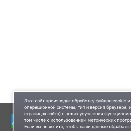
Этот сайт производит обработку
файлов cookie
и 
операционной системы, тип и версия браузера, 
страницах сайта) в целях улучшения функционир
Одинцовский городской округ Московской
К
том числе с использованием метрических програ
области
К
Если вы не хотите, чтобы ваши данные обрабатыв
П
143000, Московская область, г. Одинцово,