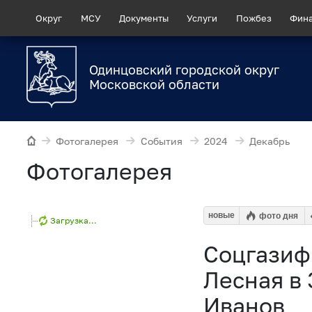
Округ
МСУ
Документы
Услуги
Пожбез
Фин
Одинцовский городской округ
Московской области
Фотогалерея
События
2024
Декабрь
Фотогалерея
новые
фото дня
Загрузка...
Соцгазиф
Лесная в
Иванов