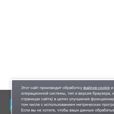
Этот сайт производит обработку
файлов cookie
и 
операционной системы, тип и версия браузера, 
страницах сайта) в целях улучшения функционир
Одинцовский городской округ Московской
К
том числе с использованием метрических програ
области
К
Если вы не хотите, чтобы ваши данные обрабатыв
П
143000, Московская область, г. Одинцово,