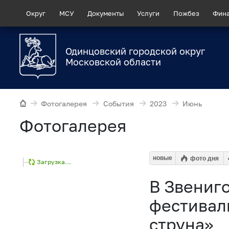
Округ
МСУ
Документы
Услуги
Пожбез
Фин
Одинцовский городской округ
Московской области
Фотогалерея
События
2023
Июнь
Фотогалерея
новые
фото дня
Загрузка...
В Звениг
фестивал
струна»