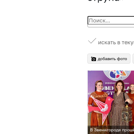
искать в тек
добавить фото
В Звенигороде прош