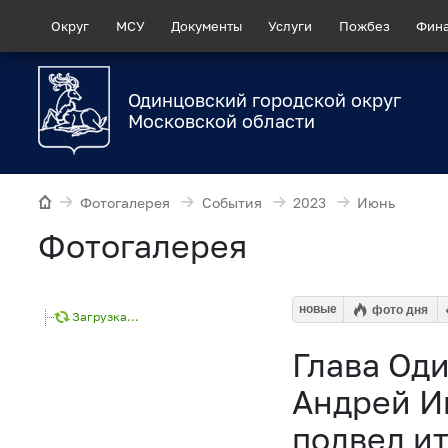
Округ
МСУ
Документы
Услуги
Пожбез
Фин
Одинцовский городской округ
Московской области
Фотогалерея
События
2023
Июнь
Фотогалерея
новые
фото дня
Загрузка...
Глава Оди
Андрей И
подвел и