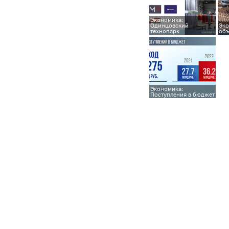
Экономика:
Одинцовский
Эко
технопарк
объ
Экономика:
Поступления в бюджет