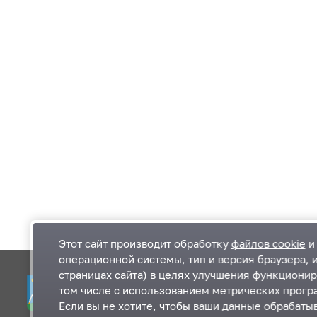
Этот сайт производит обработку
файлов cookie
и 
операционной системы, тип и версия браузера, 
страницах сайта) в целях улучшения функционир
Одинцовский городской округ Московской
К
том числе с использованием метрических програ
области
К
Если вы не хотите, чтобы ваши данные обрабатыв
П
143000, Московская область, г. Одинцово,