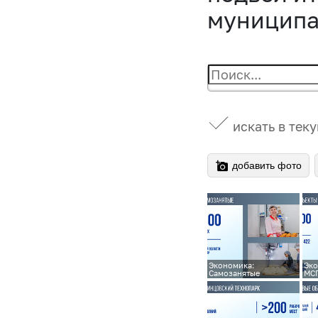
муниципал
искать в тек
добавить фото
Экономика:
Эко
Самозанятые
МС