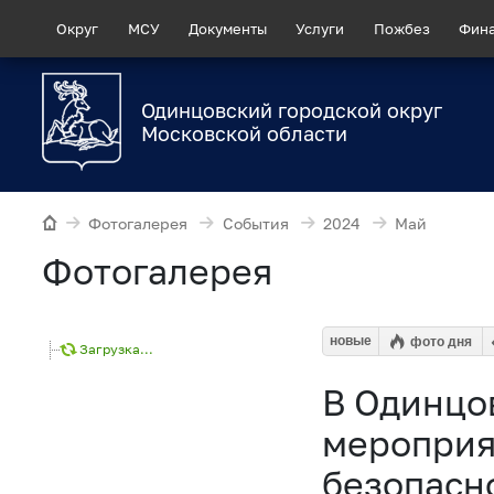
Округ
МСУ
Документы
Услуги
Пожбез
Фин
Одинцовский городской округ
Московской области
Фотогалерея
События
2024
Май
Фотогалерея
новые
фото дня
Загрузка...
В Одинцо
мероприя
безопасн