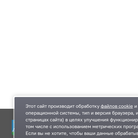
Этот сайт производит обработку
файлов cookie
и 
операционной системы, тип и версия браузера, 
страницах сайта) в целях улучшения функционир
Одинцовский городской округ Московской
К
том числе с использованием метрических програ
области
К
Если вы не хотите, чтобы ваши данные обрабатыв
П
143000, Московская область, г. Одинцово,