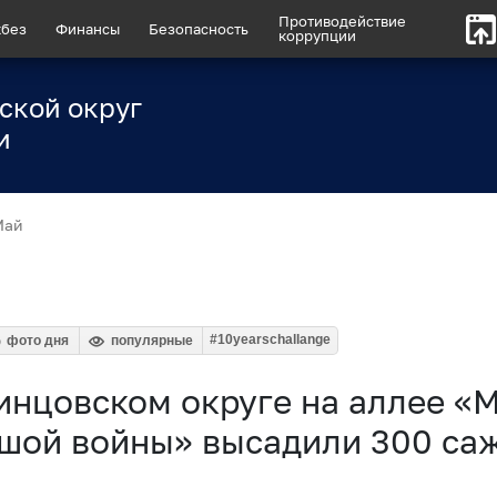
Противодействие
без
Финансы
Безопасность
коррупции
ской округ
и
Май
#10yearschallange
фото дня
популярные
инцовском округе на аллее «
шой войны» высадили 300 са