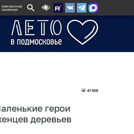
электронная
приемная
47 609
Маленькие герои
женцев деревьев