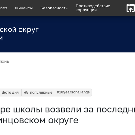
Противодействие
без
Финансы
Безопасность
коррупции
ской округ
и
Июнь
#10yearschallange
фото дня
популярные
ре школы возвели за последни
инцовском округе