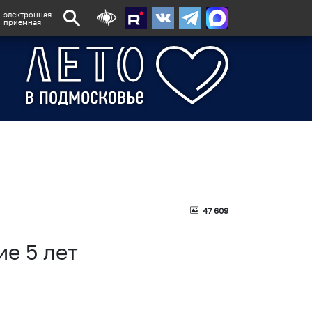
электронная
приемная
47 609
е 5 лет