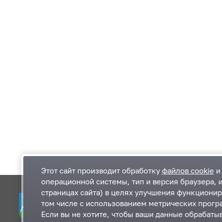
Этот сайт производит обработку
файлов cookie
и 
операционной системы, тип и версия браузера, 
страницах сайта) в целях улучшения функционир
Одинцовский городской округ Московской
К
том числе с использованием метрических програ
области
К
Если вы не хотите, чтобы ваши данные обрабатыв
П
143000, Московская область, г. Одинцово,