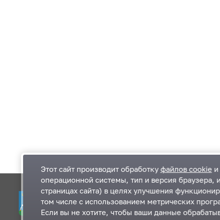
Этот сайт производит обработку
файлов cookie
и 
операционной системы, тип и версия браузера, 
страницах сайта) в целях улучшения функционир
Одинцовский городской округ Московской
К
том числе с использованием метрических програ
области
К
Если вы не хотите, чтобы ваши данные обрабатыв
П
143000, Московская область, г. Одинцово,