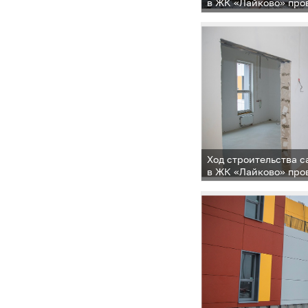
в ЖК «Лайково» про
Ход строительства с
в ЖК «Лайково» про