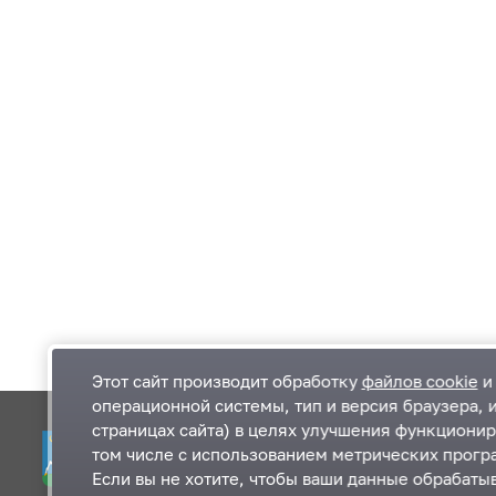
Этот сайт производит обработку
файлов cookie
и 
операционной системы, тип и версия браузера, 
страницах сайта) в целях улучшения функционир
Одинцовский городской округ Московской
К
том числе с использованием метрических програ
области
К
Если вы не хотите, чтобы ваши данные обрабатыв
П
143000, Московская область, г. Одинцово,