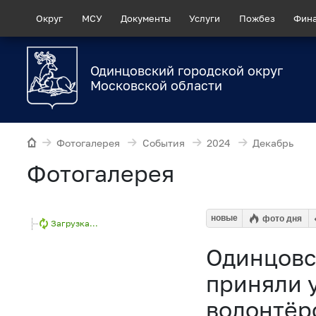
Округ
МСУ
Документы
Услуги
Пожбез
Фин
Одинцовский городской округ
Московской области
Фотогалерея
События
2024
Декабрь
Фотогалерея
новые
фото дня
Загрузка...
Одинцовс
приняли 
волонтёр