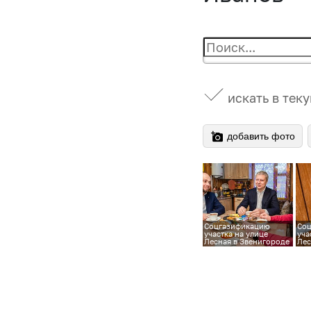
искать в тек
добавить фото
Соцгазификацию
Со
участка на улице
уча
Лесная в Звенигороде
Лес
проверил Андрей
про
Иванов
Ива