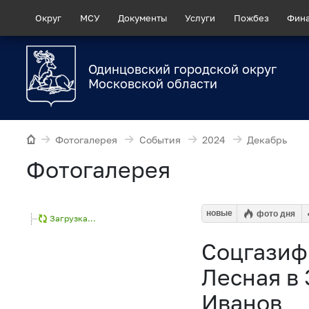
Округ
МСУ
Документы
Услуги
Пожбез
Фин
Одинцовский городской округ
Московской области
Фотогалерея
События
2024
Декабрь
Фотогалерея
новые
фото дня
Загрузка...
Соцгазиф
Лесная в
Иванов