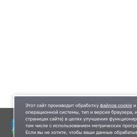
Этот сайт производит обработку
файлов cookie
и 
операционной системы, тип и версия браузера, 
страницах сайта) в целях улучшения функционир
Одинцовский городской округ Московской
К
том числе с использованием метрических програ
области
К
Если вы не хотите, чтобы ваши данные обрабатыв
П
143000, Московская область, г. Одинцово,