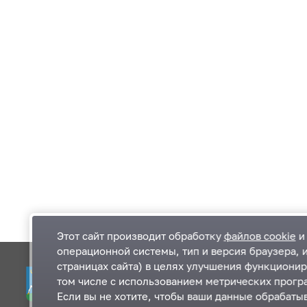
Этот сайт производит обработку
файлов cookie
и 
операционной системы, тип и версия браузера, 
страницах сайта) в целях улучшения функционир
Одинцовский городской округ Московской
К
том числе с использованием метрических програ
области
К
Если вы не хотите, чтобы ваши данные обрабатыв
П
143000, Московская область, г. Одинцово,