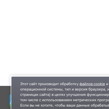
Этот сайт производит обработку
файлов cookie
и 
операционной системы, тип и версия браузера, 
страницах сайта) в целях улучшения функционир
Одинцовский городской округ Московской
К
том числе с использованием метрических програ
области
К
Если вы не хотите, чтобы ваши данные обрабатыв
П
143000, Московская область, г. Одинцово,