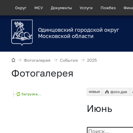
Округ
МСУ
Документы
Услуги
Пожбез
Фин
Одинцовский городской округ
Московской области
Фотогалерея
События
2025
Фотогалерея
новые
фото дня
Загрузка...
Июнь