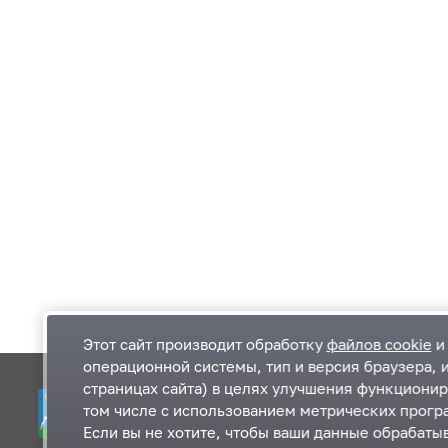
Этот сайт производит обработку
файлов cookie
и 
операционной системы, тип и версия браузера, 
страницах сайта) в целях улучшения функционир
Одинцовский городской округ Московской
К
том числе с использованием метрических програ
области
К
Если вы не хотите, чтобы ваши данные обрабатыв
П
143000, Московская область, г. Одинцово,