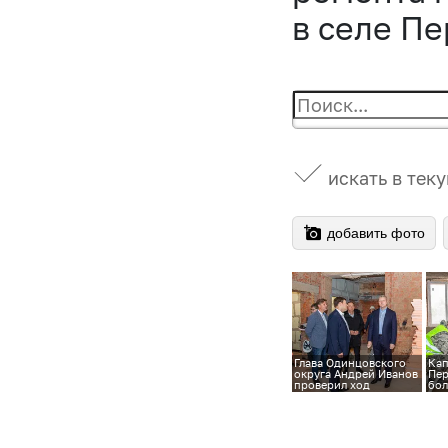
в селе П
искать в тек
добавить фото
Глава Одинцовского
Кап
округа Андрей Иванов
Пе
проверил ход
бол
капитального ремонта
на 
медицинского
стационара в селе
Перхушково, на базе
которого откроется