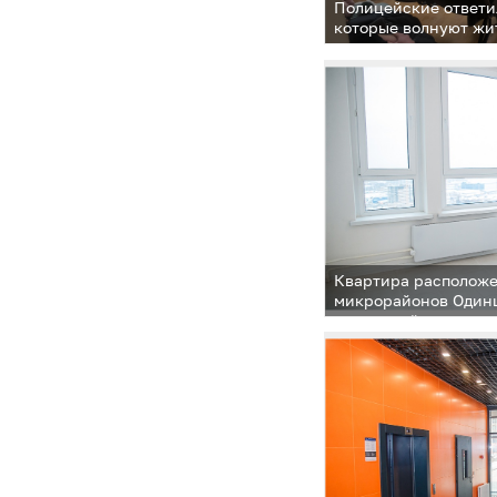
Полицейские ответи
которые волнуют жи
Квартира расположе
микрорайонов Одинц
с развитой социаль