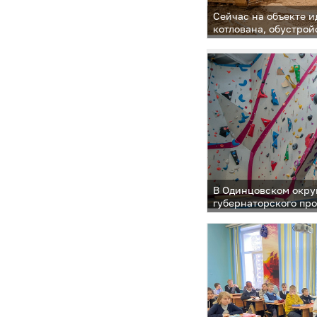
Сейчас на объекте и
котлована, обустрой
наружных сетей во
и водоотведения
В Одинцовском окру
губернаторского пр
долголетие» появятс