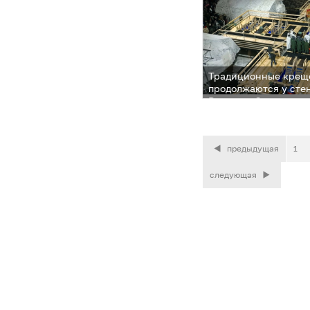
Традиционные крещ
продолжаются у стен
России в Одинцовск
предыдущая
1
следующая