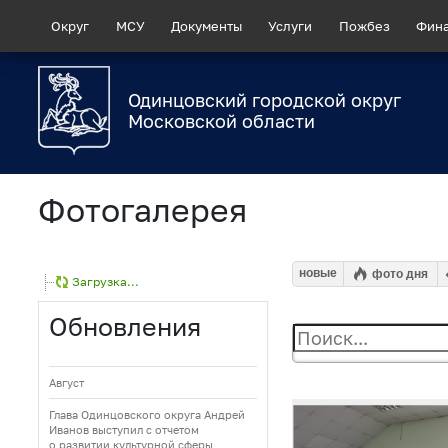
Округ
МСУ
Документы
Услуги
Пожбез
Фин
Одинцовский городской округ
Московской области
Фотогалерея
новые
фото дня
Загрузка...
Обновления
Август
Глава Одинцовского округа Андрей
Иванов выступил с отчетом
о развитии культурной сферы