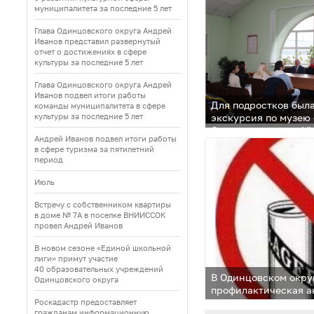
муниципалитета за последние 5 лет
Глава Одинцовского округа Андрей
Иванов представил развернутый
отчет о достижениях в сфере
культуры за последние 5 лет
Глава Одинцовского округа Андрей
Иванов подвел итоги работы
Для подростков был
команды муниципалитета в сфере
культуры за последние 5 лет
экскурсия по музею
Совета ветеранов У
Андрей Иванов подвел итоги работы
в сфере туризма за пятилетний
период
Июль
Встречу с собственником квартиры
в доме № 7А в поселке ВНИИССОК
провел Андрей Иванов
В новом сезоне «Единой школьной
лиги» примут участие
40 образовательных учреждений
В Одинцовском окру
Одинцовского округа
профилактическая а
алкоголь»
Роскадастр предоставляет
гражданам информационную