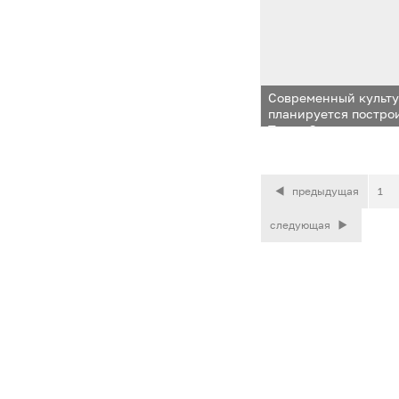
Современный культ
планируется построи
Тупик Одинцовского
предыдущая
1
следующая