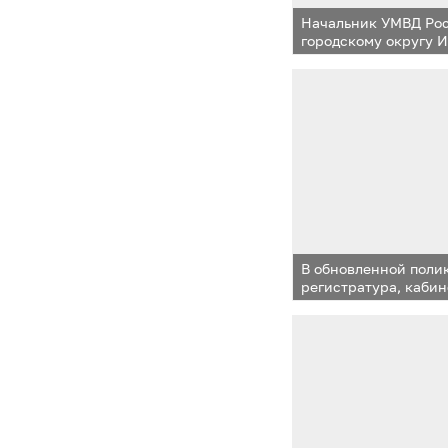
Начальник УМВД Ро
городскому округу 
участие в совещани
бизнес-сообществ
В обновленной поли
регистратура, кабин
и педиатра