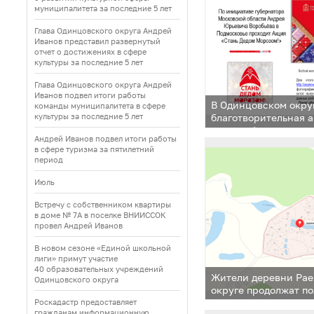
муниципалитета за последние 5 лет
Глава Одинцовского округа Андрей
Иванов представил развернутый
отчет о достижениях в сфере
культуры за последние 5 лет
Глава Одинцовского округа Андрей
Иванов подвел итоги работы
В Одинцовском окру
команды муниципалитета в сфере
культуры за последние 5 лет
благотворительная 
морозом!»
Андрей Иванов подвел итоги работы
в сфере туризма за пятилетний
период
Июль
Встречу с собственником квартиры
в доме № 7А в поселке ВНИИССОК
провел Андрей Иванов
В новом сезоне «Единой школьной
лиги» примут участие
40 образовательных учреждений
Жители деревни Рае
Одинцовского округа
округе продолжат по
для них дорогой
Роскадастр предоставляет
гражданам информационную