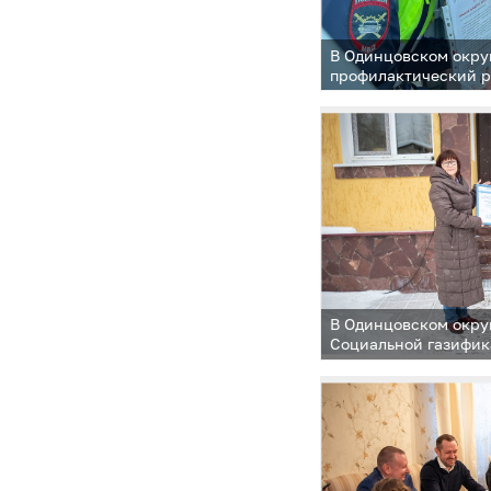
В Одинцовском окру
профилактический р
В Одинцовском окру
Социальной газифик
тысячного подмоско