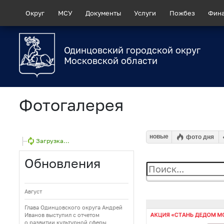
Округ
МСУ
Документы
Услуги
Пожбез
Фин
Одинцовский городской округ
Московской области
Фотогалерея
новые
фото дня
Загрузка...
Обновления
Август
Глава Одинцовского округа Андрей
Иванов выступил с отчетом
о развитии культурной сферы