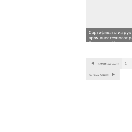
Сертификаты из рук
врач-анестезиолог-
Екатерина Нидзельс
терапевт Ирина Яш
предыдущая
1
следующая