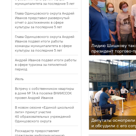
муниципалитета за последние 5 лет
Глава Одинцовского округа Андрей
Иванов представил развернутый
отчет о достижениях в сфере
культуры за последние 5 лет
Глава Одинцовского округа Андрей
Иванов подвел итоги работы
Лидию Шишкову такж
команды муниципалитета в сфере
культуры за последние 5 лет
президент торгово-
Московской области
Андрей Иванов подвел итоги работы
в сфере туризма за пятилетний
период
Июль
Встречу с собственником квартиры
в доме № 7А в поселке ВНИИССОК
провел Андрей Иванов
В новом сезоне «Единой школьной
лиги» примут участие
40 образовательных учреждений
Депутаты осмотрели
Одинцовского округа
и обсудили с его с
перспективы работы
Роскадастр предоставляет
гражданам информационную