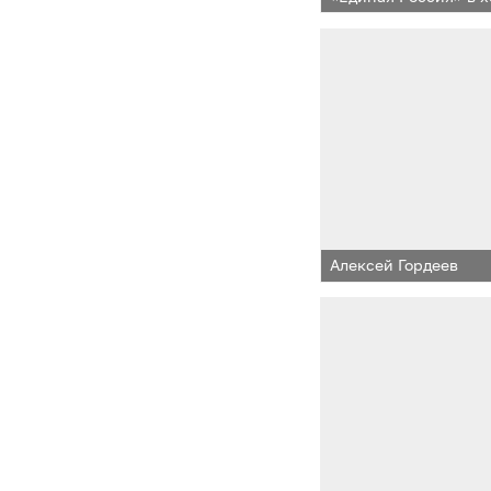
деятельности прове
с директором школы
с ограниченными во
«Надежда» Ксенией
Алексей Гордеев