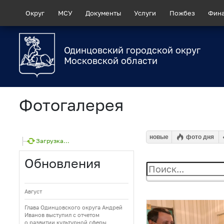
Округ
МСУ
Документы
Услуги
Пожбез
Фин
Одинцовский городской округ
Московской области
Фотогалерея
новые
фото дня
Загрузка...
Обновления
Август
Глава Одинцовского округа Андрей
Иванов выступил с отчетом
о развитии культурной сферы