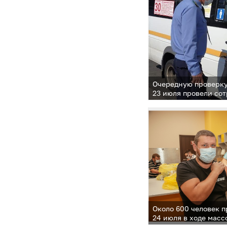
Очередную проверку
23 июля провели со
регионального адми
транспортного конт
Около 600 человек 
24 июля в ходе мас