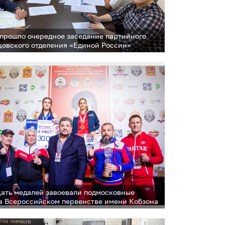
 прошло очередное заседание партийного
цовского отделения «Единой России»
ать медалей завоевали подмосковные
а Всероссийском первенстве имени Кобзона