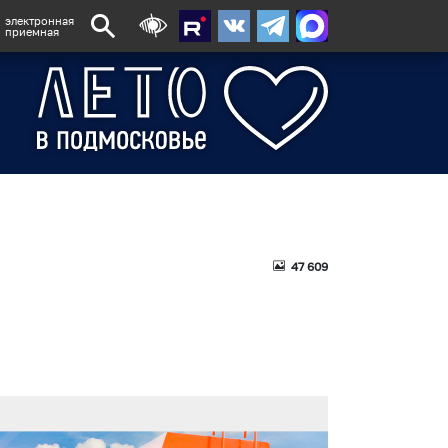
электронная
приемная
47 609