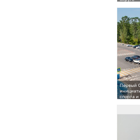
Первый 
инициати
спорта и