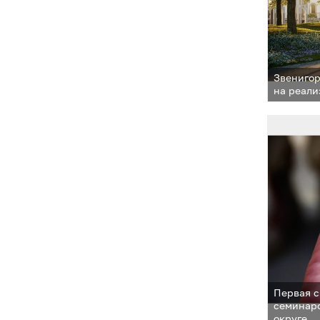
Звенигор
на реали
Первая с
семинар
округе