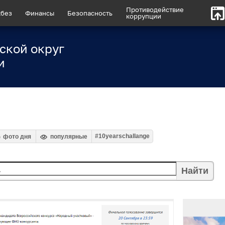
Противодействие
без
Финансы
Безопасность
коррупции
ской округ
и
#10yearschallange
фото дня
популярные
Найти