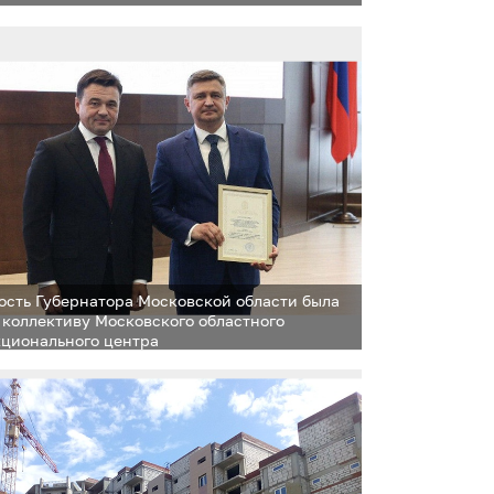
ость Губернатора Московской области была
 коллективу Московского областного
ционального центра