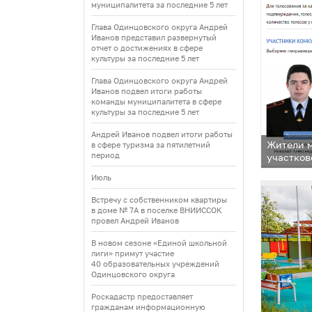
муниципалитета за последние 5 лет
Глава Одинцовского округа Андрей
Иванов представил развернутый
отчет о достижениях в сфере
культуры за последние 5 лет
Глава Одинцовского округа Андрей
Иванов подвел итоги работы
команды муниципалитета в сфере
культуры за последние 5 лет
Андрей Иванов подвел итоги работы
Жители м
в сфере туризма за пятилетний
период
участков
Июль
Встречу с собственником квартиры
в доме № 7А в поселке ВНИИССОК
провел Андрей Иванов
В новом сезоне «Единой школьной
лиги» примут участие
40 образовательных учреждений
Одинцовского округа
Роскадастр предоставляет
гражданам информационную