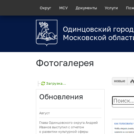
Округ
МСУ
Документы
Услуги
Пож
Одинцовский город
Московской област
Фотогалерея
новые
Загрузка...
Обновления
Август
Глава Одинцовского округа Андрей
Иванов выступил с отчетом
о развитии культурной сферы