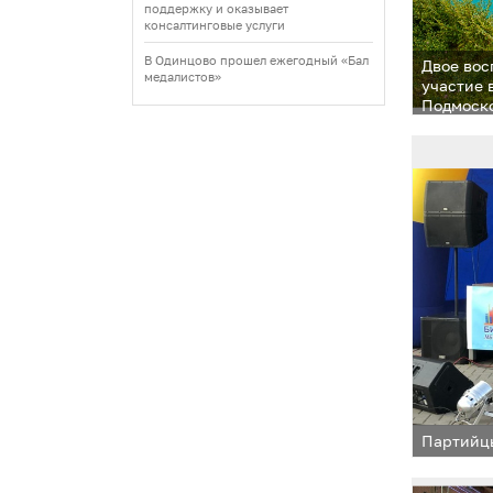
поддержку и оказывает
консалтинговые услуги
В Одинцово прошел ежегодный «Бал
Двое вос
медалистов»
участие 
Подмоско
Партийцы