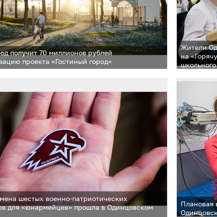
Жители Од
од получит 70 миллионов рублей
на «Горяч
зацию проекта «Гостиный город»
школьного
мена шестых военно-патриотических
Плановая 
ов для «юнармейцев» прошла в Одинцовском
Одинцовск