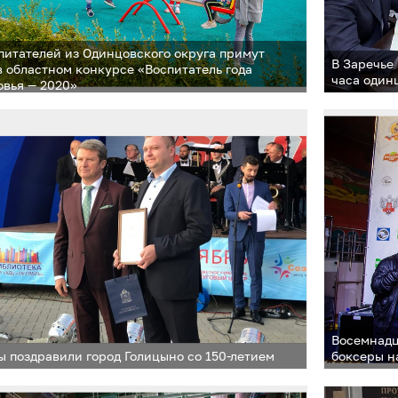
питателей из Одинцовского округа примут
В Заречье
в областном конкурсе «Воспитатель года
часа один
вья — 2020»
Восемнадц
 поздравили город Голицыно со 150-летием
боксеры н