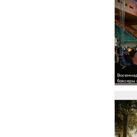
Восемнад
боксеры 