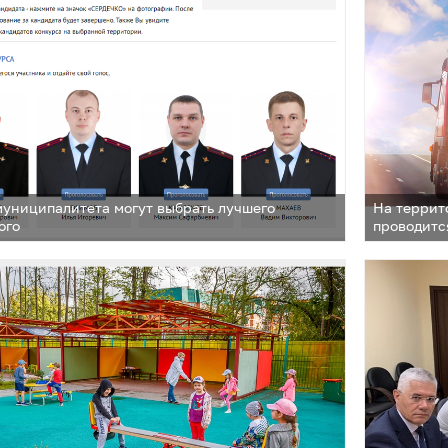
униципалитета могут выбрать лучшего
На террит
ого
проводитс