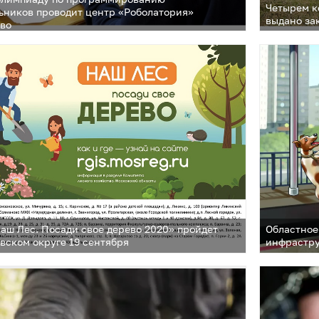
Четырем к
ьников проводит центр «Роболатория»
выдано за
ово
аш Лес. Посади свое дерево 2020» пройдет
Областное
вском округе 19 сентября
инфрастру