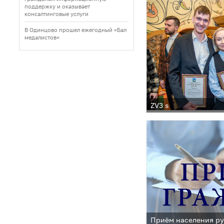
поддержку и оказывает
консалтинговые услуги
В Одинцово прошел ежегодный «Бал
медалистов»
ZV3 s
Приём населения р