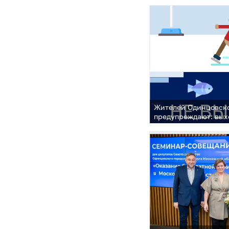
Героя»
Жителей Одинцовско
предупреждают: вых
нельзя!