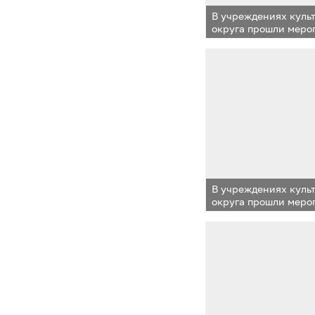
В учреждениях куль
округа прошли меро
«Крымской весне»
В учреждениях куль
округа прошли меро
«Крымской весне»