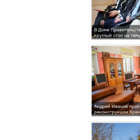
В Доме Правительст
круглый стол на те
в Закон Московской 
сельских населенны
в Московской облас
Андрей Иванов прои
реконструкции Храм
Нерукотворного Обр