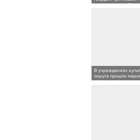
округа на службу
В учреждениях куль
округа прошли меро
«Крымской весне»