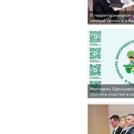
В территориальном 
личный прием в рам
администрации» про
Одинцовского округ
профильные замести
Молодёжь Одинцовск
принять участие в к
«ЭкоПодмосковье»