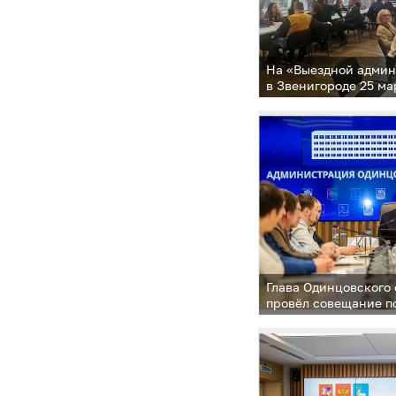
На «Выездной адми
в Звенигороде 25 м
обращения 98 челов
Глава Одинцовского
провёл совещание п
строительства объе