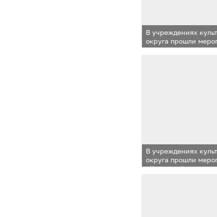
В учреждениях куль
округа прошли меро
«Крымской весне»
В учреждениях куль
округа прошли меро
«Крымской весне»