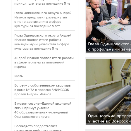
муниципалитета за последние 5 лет
Глава Одинцовского округа Андрей
Иванов представил развернутый
отчет о достижениях в сфере
культуры за последние 5 лет
Глава Одинцовского округа Андрей
Иванов подвел итоги работы
Глава Одинцовского 
команды муниципалитета в сфере
культуры за последние 5 лет
с профильными заме
личный прием в фор
Андрей Иванов подвел итоги работы
администрации» в З
в сфере туризма за пятилетний
период
Июль
Встречу с собственником квартиры
в доме № 7А в поселке ВНИИССОК
провел Андрей Иванов
В новом сезоне «Единой школьной
лиги» примут участие
40 образовательных учреждений
Одинцовские предп
Одинцовского округа
участие во Всеросс
работодателей
Роскадастр предоставляет
гражданам информационную