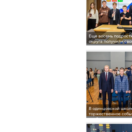
Еще восемь подрост
округа получили сво
из рук главы муници
Торжественная цере
по традиции, прошла
администрации. Анд
с важным событием н
их родителей
В одинцовской школ
торжественное собы
учебного заведения
Героя»