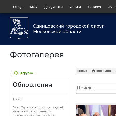
Округ
МСУ
Документы
Услуги
Пожбез
Фин
Одинцовский городской округ
Московской области
Фотогалерея
новые
фото дня
Загрузка...
Обновления
Август
Глава Одинцовского округа Андрей
Иванов выступил с отчетом
о развитии культурной сферы