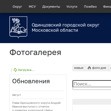
Округ
МСУ
Документы
Услуги
Пожбез
Фин
Одинцовский городской округ
Московской области
Фотогалерея
новые
фото дня
Загрузка...
Обновления
Август
Глава Одинцовского округа Андрей
Иванов выступил с отчетом
о развитии культурной сферы