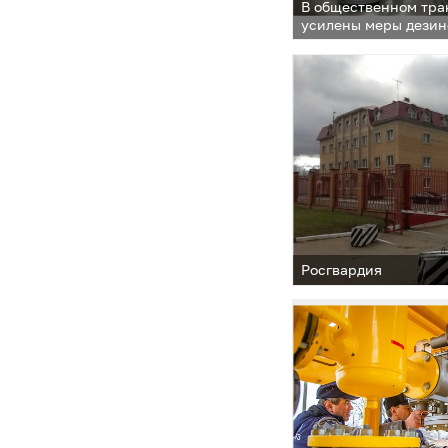
В общественном тра
усилены меры дези
Росгвардия