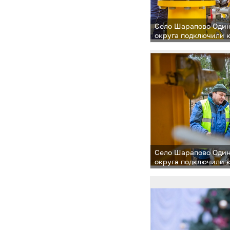
Село Шарапово Один
округа подключили к
Село Шарапово Один
округа подключили к