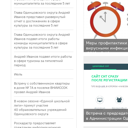
муниципалитета за последние 5 лет
Глава Одинцовского округа Андрей
Иванов представил развернутый
отчет о достижениях в сфере
культуры за последние 5 лет
Глава Одинцовского округа Андрей
Иванов подвел итоги работы
Меры профилактики
команды муниципалитета в сфере
культуры за последние 5 лет
вирусными инфекци
(2019-nCoV)
Андрей Иванов подвел итоги работы
в сфере туризма за пятилетний
период
Июль
Встречу с собственником квартиры
в доме № 7А в поселке ВНИИССОК
провел Андрей Иванов
В новом сезоне «Единой школьной
лиги» примут участие
40 образовательных учреждений
Встреча с председа
Одинцовского округа
в Администрации Од
Роскадастр предоставляет
гражданам информационную