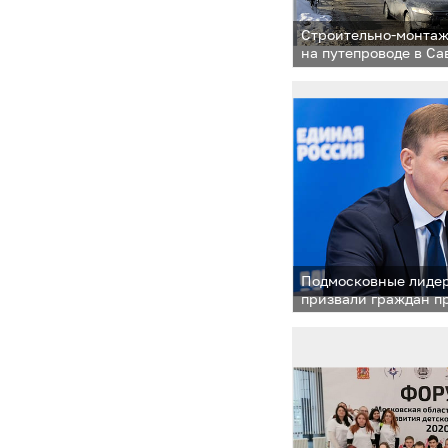
Строительно-монта
на путепроводе в С
остановлены
Подмосковные лиде
призвали граждан п
в общероссийском г