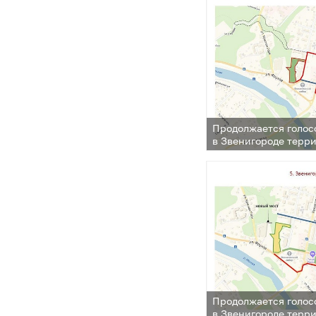
Продолжается голос
в Звенигороде терр
для благоустройства
Продолжается голос
в Звенигороде терр