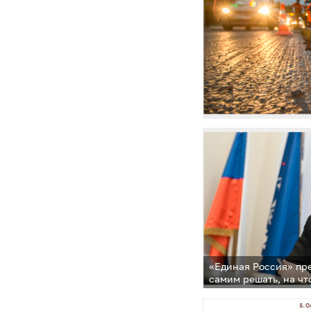
«Единая Россия» пр
самим решать, на чт
деньги. Закон о «н
принят в I чтении