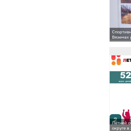
Спортивн
Вяземах
Летней о
округе в