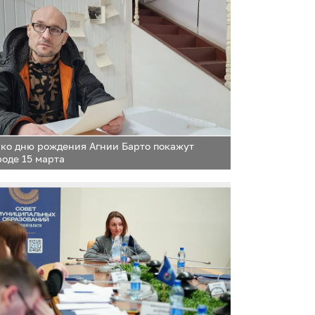
 ко дню рождения Агнии Барто покажут
роде 15 марта