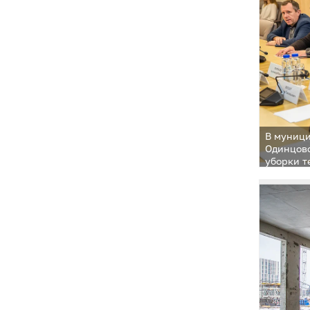
В муници
Одинцовс
уборки т
приняли 
муниципа
Андрей И
от своев
не тольк
и настро