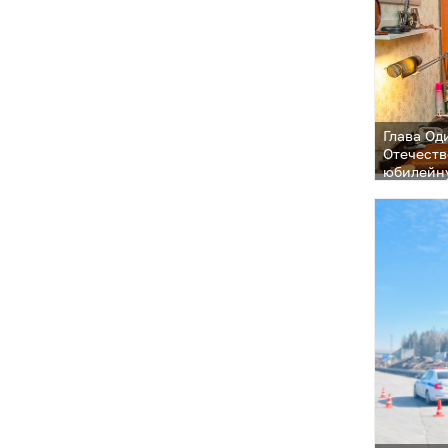
Глава Од
Отечеств
юбилейну
Отечеств