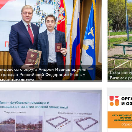
строитель
Андрей Ив
инцовского округа Андрей Иванов вручил
Спортивну
 граждан Российской Федерации 9 юным
Вяземах р
 муниципалитета