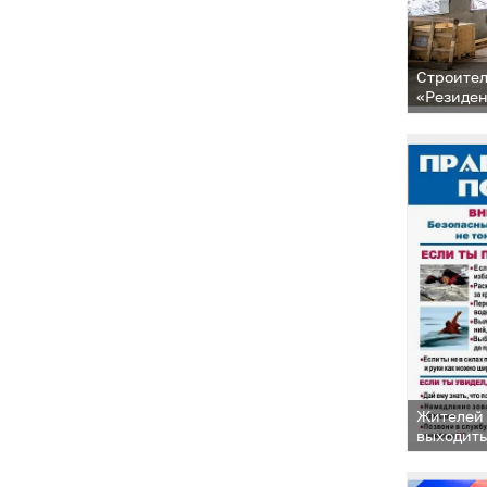
Строител
«Резиден
Жителей 
выходить