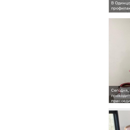
В Одинцо
профилак
Сегодня,
проходит
присоеди
муницип