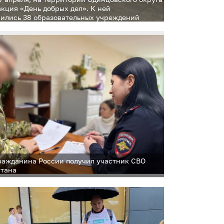
акция «День добрых дел». К ней
ились 38 образовательных учреждений
литета
ражданина России получил участник СВО
стана