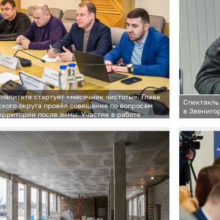
палитете стартует «месячник чистоты». Глава
Спектакль
кого округа провёл совещание по вопросам
в Звениго
ерритории после зимы. Участие в работе
профильные заместители, руководители МЦУР,
льных предприятий и подрядных организаций.
ванов обратил внимание на то, что
ременной и качественной уборки зависит
о внешний облик округа, но также комфорт
ение жителей