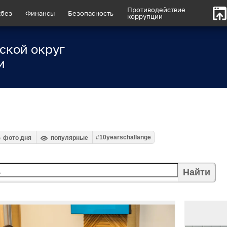
Противодействие
без
Финансы
Безопасность
коррупции
ской округ
и
#10yearschallange
фото дня
популярные
Найти