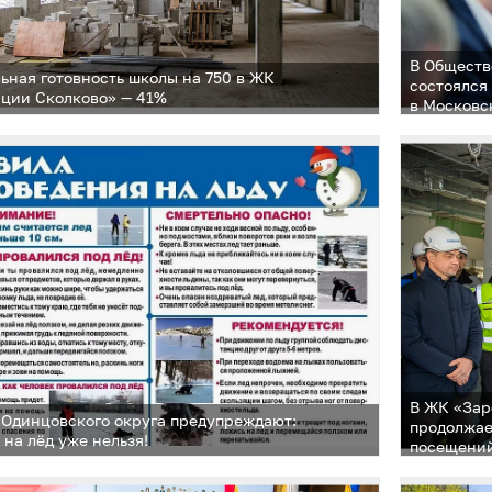
В Обществ
ьная готовность школы на 750 в ЖК
состоялся
ции Сколково» — 41%
в Московс
В ЖК «Зар
Одинцовского округа предупреждают:
продолжае
 на лёд уже нельзя!
посещений
в высокой
более 40 