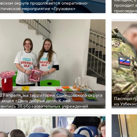
вском округе продолжается оперативно-
проходит 
тическое мероприятие «Грузовик»
присоедин
муниципа
 27 апреля, на территории Одинцовского округа
Паспорт г
 акция «День добрых дел». К ней
из Узбеки
нились 38 образовательных учреждений
алитета