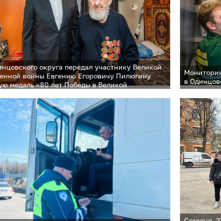
инцовского округа передал участнику Великой
Мониторин
енной войны Евгению Егоровичу Пилюгину
в Одинцов
ю медаль «80 лет Победы в Великой
енной войне 1941-1945 гг.»
Сегодня, 