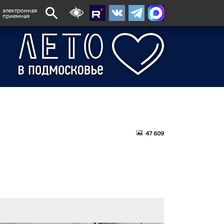
электронная
приемная
47 609