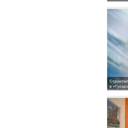
Строител
в «Гусар