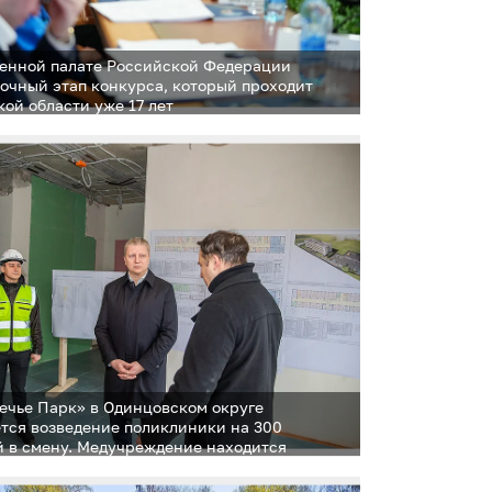
енной палате Российской Федерации
 очный этап конкурса, который проходит
кой области уже 17 лет
ечье Парк» в Одинцовском округе
тся возведение поликлиники на 300
 в смену. Медучреждение находится
 степени готовности. На объекте работают
человек и несколько единиц спецтехники. Ход