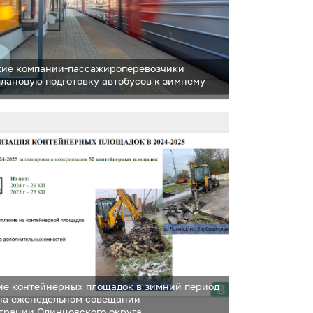
ие компании-пассажироперевозчики
плановую подготовку автобусов к зимнему
е контейнерных площадок в зимний период
на еженедельном совещании
трации Одинцовского округа