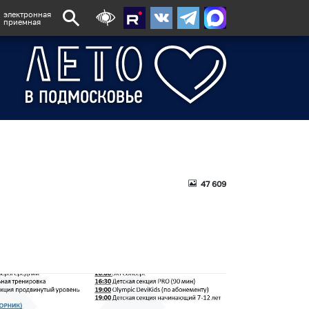
электронная
приемная
47 609