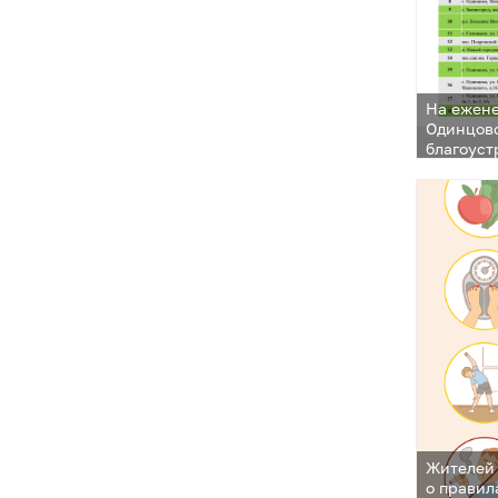
На ежен
Одинцовс
благоуст
Жителей
о правил