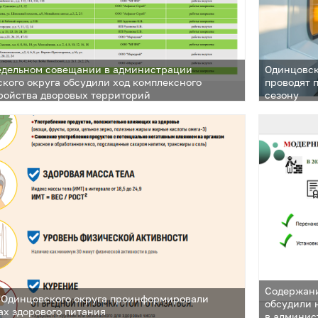
едельном совещании в администрации
Одинцовск
кого округа обсудили ход комплексного
проводят 
ройства дворовых территорий
сезону
Содержани
 Одинцовского округа проинформировали
обсудили 
ах здорового питания
в админис