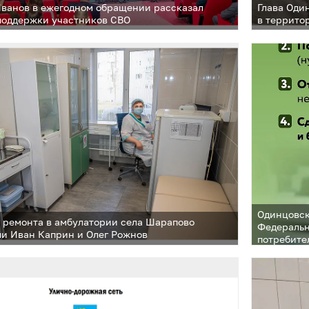
ванов в ежегодном обращении рассказал
Глава Оди
поддержки участников СВО
в террито
Одинцовск
 ремонта в амбулатории села Шарапово
Федеральн
и Иван Каприн и Олег Рожнов
потребите
области п
сезонной 