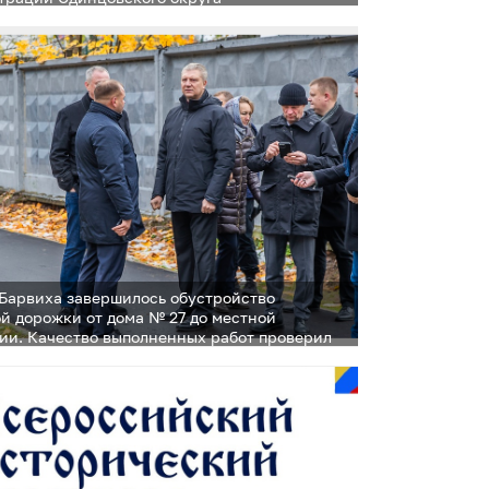
 Барвиха завершилось обустройство
й дорожки от дома № 27 до местной
ии. Качество выполненных работ проверил
нцовского округа Андрей Иванов