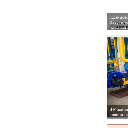
Одинцовс
Лазутино
насыщен
В Москов
сезона п