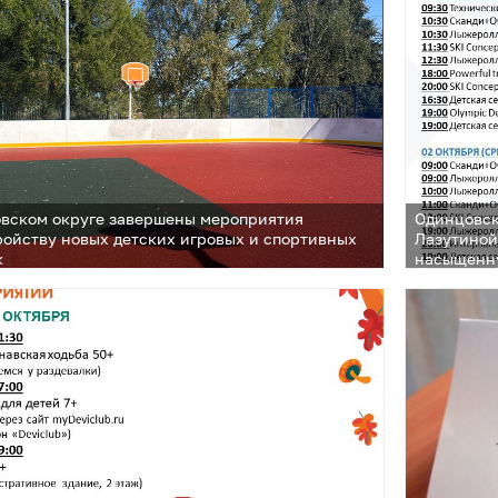
вском округе завершены мероприятия
Одинцовски
ройству новых детских игровых и спортивных
Лазутиной
к
насыщенну