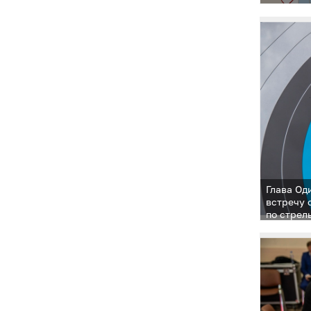
Глава Од
встречу 
по стрел
Барвихи