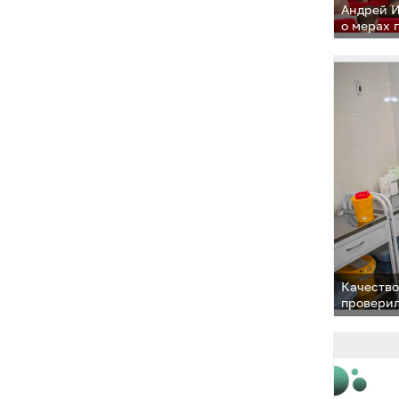
Андрей И
о мерах 
Качество
проверил