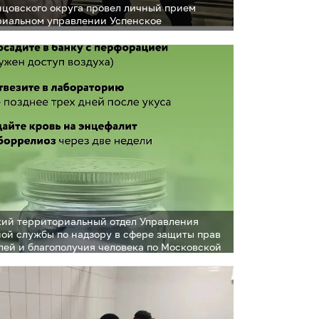
нцовского округа провел личный прием
риальном управлении Успенское
ий территориальный отдел Управления
ой службы по надзору в сфере защиты прав
лей и благополучия человека по Московской
роинформировал жителей округа о начале
активности клещей