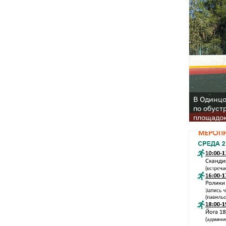
В Одинцо
по обуст
площадо