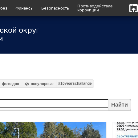
Противодействие
без
Финансы
Безопасность
коррупции
ской округ
и
#10yearschallange
фото дня
популярные
Найти