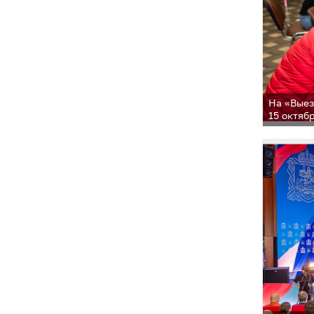
На «Выез
15 октяб