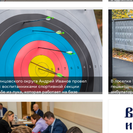
инцовского округа Андрей Иванов провел
В поселке
с воспитанниками спортивной секции
пешеходно
ьбе из лука, которая работает на базе
амбулатор
нской средней школы
глава Оди