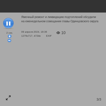
Ямочный ремонт и ликвидацию подтоплений обсудили
на еженедельном совещании главы Одинцовского округа
09 апреля 2024, 18:36
10
2
сек.
1279x717, 472kb
EXIF
1/3