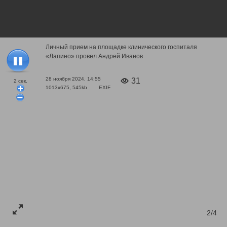
Личный прием на площадке клинического госпиталя
«Лапино» провел Андрей Иванов
28 ноября 2024, 14:55
31
2
сек.
1013x675, 545kb
EXIF
2/4